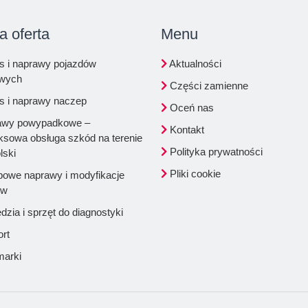
a oferta
Menu
s i naprawy pojazdów
Aktualności
owych
Części zamienne
s i naprawy naczep
Oceń nas
wy powypadkowe –
Kontakt
sowa obsługa szkód na terenie
Polityka prywatności
lski
Pliki cookie
powe naprawy i modyfikacje
ów
zia i sprzęt do diagnostyki
rt
marki