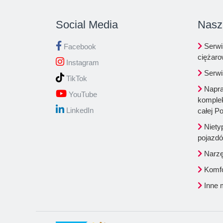
Social Media
Nasz
Serwi
Facebook
ciężar
Instagram
Serwi
TikTok
Napra
YouTube
komplek
LinkedIn
całej Po
Niety
pojazd
Narzęd
Komfo
Inne 