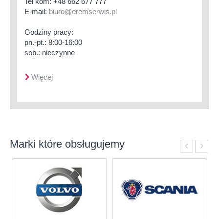
Tel kom:
+48 662 677 777
E-mail:
biuro@eremserwis.pl
Godziny pracy:
pn.-pt.: 8:00-16:00
sob.: nieczynne
Więcej
Marki które obsługujemy
‹
›