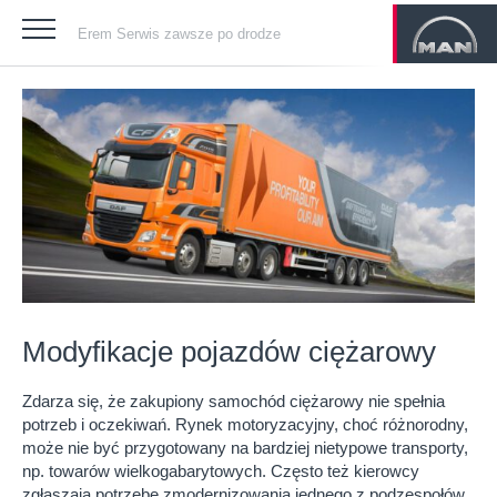
Erem Serwis zawsze po drodze
Modyfikacje pojazdów ciężarowy
Zdarza się, że zakupiony samochód ciężarowy nie spełnia
potrzeb i oczekiwań. Rynek motoryzacyjny, choć różnorodny,
może nie być przygotowany na bardziej nietypowe transporty,
np. towarów wielkogabarytowych. Często też kierowcy
zgłaszają potrzebę zmodernizowania jednego z podzespołów.