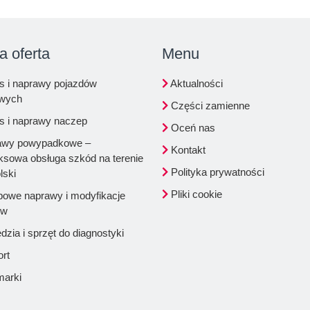
a oferta
Menu
s i naprawy pojazdów
Aktualności
owych
Części zamienne
s i naprawy naczep
Oceń nas
wy powypadkowe –
Kontakt
sowa obsługa szkód na terenie
Polityka prywatności
lski
Pliki cookie
powe naprawy i modyfikacje
ów
zia i sprzęt do diagnostyki
rt
marki