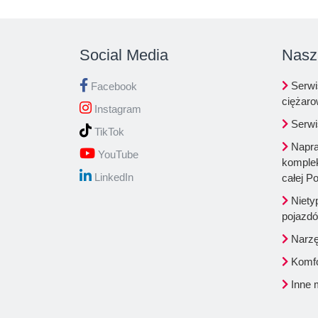
Social Media
Nasz
Serwi
Facebook
ciężar
Instagram
Serwi
TikTok
Napra
YouTube
komplek
LinkedIn
całej Po
Niety
pojazd
Narzęd
Komfo
Inne 