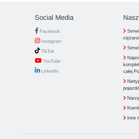
Social Media
Nasz
Serwi
Facebook
ciężar
Instagram
Serwi
TikTok
Napra
YouTube
komplek
LinkedIn
całej Po
Niety
pojazd
Narzęd
Komfo
Inne 