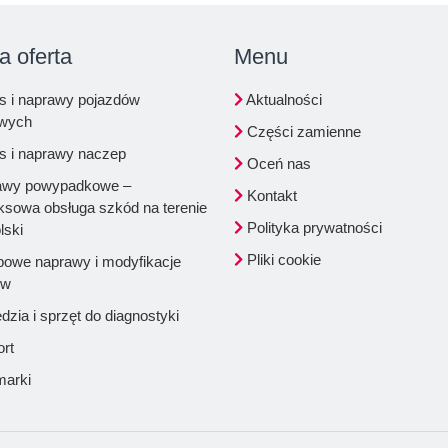
a oferta
Menu
s i naprawy pojazdów
Aktualności
owych
Części zamienne
s i naprawy naczep
Oceń nas
wy powypadkowe –
Kontakt
sowa obsługa szkód na terenie
Polityka prywatności
lski
Pliki cookie
powe naprawy i modyfikacje
ów
zia i sprzęt do diagnostyki
rt
marki