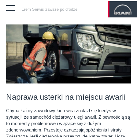
Erem Serwis zawsze po drodze
Naprawa usterki na miejscu awarii
Chyba każdy zawodowy kierowca znalazł się kiedyś w
sytuacji, że samochód ciężarowy uległ awarii. Z pewnością są
to momenty problemowe i wiążące się z dużym
zdenerwowaniem. Przestoje oznaczają opóźnienia i straty.
Zwłaszcza, jeśli ciężarówka przewozi delikatny towar. Liczy