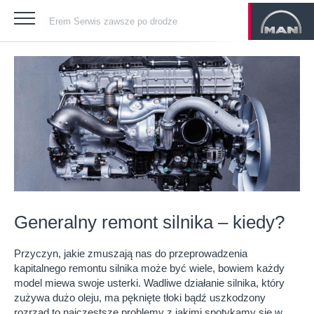
Erem Serwis zawsze po drodze
Generalny remont silnika – kiedy?
Przyczyn, jakie zmuszają nas do przeprowadzenia
kapitalnego remontu silnika może być wiele, bowiem każdy
model miewa swoje usterki. Wadliwe działanie silnika, który
zużywa dużo oleju, ma pęknięte tłoki bądź uszkodzony
rozrząd to najczęstsze problemy z jakimi spotykamy się w