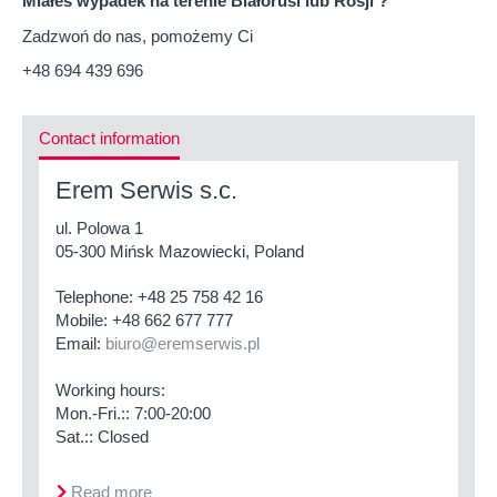
Miałeś wypadek na terenie Białorusi lub Rosji ?
Zadzwoń do nas, pomożemy Ci
+48 694 439 696
Contact information
Erem Serwis s.c.
ul. Polowa 1
05-300 Mińsk Mazowiecki, Poland
Telephone:
+48 25 758 42 16
Mobile:
+48 662 677 777
Email:
biuro@eremserwis.pl
Working hours:
Mon.-Fri.:: 7:00-20:00
Sat.:: Closed
Read more