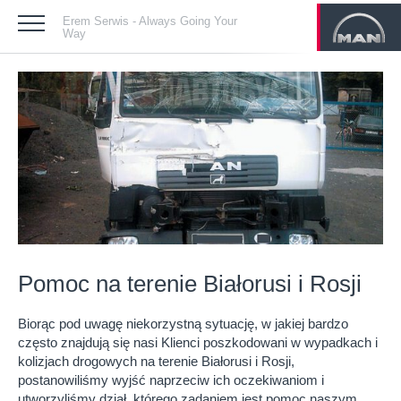
Erem Serwis - Always Going Your
Way
Pomoc na terenie Białorusi i Rosji
Biorąc pod uwagę niekorzystną sytuację, w jakiej bardzo
często znajdują się nasi Klienci poszkodowani w wypadkach i
kolizjach drogowych na terenie Białorusi i Rosji,
postanowiliśmy wyjść naprzeciw ich oczekiwaniom i
utworzyliśmy dział, którego zadaniem jest pomoc naszym