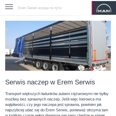
Erem Serwis всегда по пути
Serwis naczep w Erem Serwis
Transport większych ładunków autami ciężarowymi nie byłby
możliwy bez sprawnych naczep. Jeśli więc kierowca ma
wątpliwości, czy jego naczepa jest sprawna, powinien jak
najszybciej udać się do Erem Serwis, ponieważ otrzyma tam
w krótkim czasie pełną diagnozę naczepy i będzie w stanie