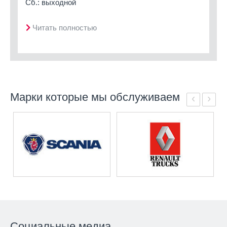
Сб.: выходной
Читать полностью
Марки которые мы обслуживаем
‹
›
Социальные медиа