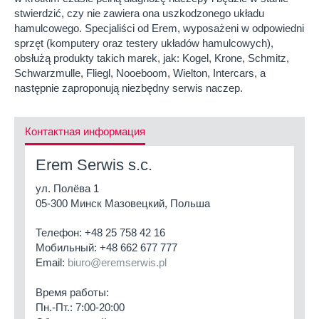
stwierdzić, czy nie zawiera ona uszkodzonego układu
hamulcowego. Specjaliści od Erem, wyposażeni w odpowiedni
sprzęt (komputery oraz testery układów hamulcowych),
obsłużą produkty takich marek, jak: Kogel, Krone, Schmitz,
Schwarzmulle, Fliegl, Nooeboom, Wielton, Intercars, a
następnie zaproponują niezbędny serwis naczep.
Контактная информация
Erem Serwis s.c.
ул. Полёва 1
05-300 Минск Мазовецкий, Польша
Телефон:
+48 25 758 42 16
Мобильный:
+48 662 677 777
Email:
biuro@eremserwis.pl
Время работы:
Пн.-Пт.: 7:00-20:00