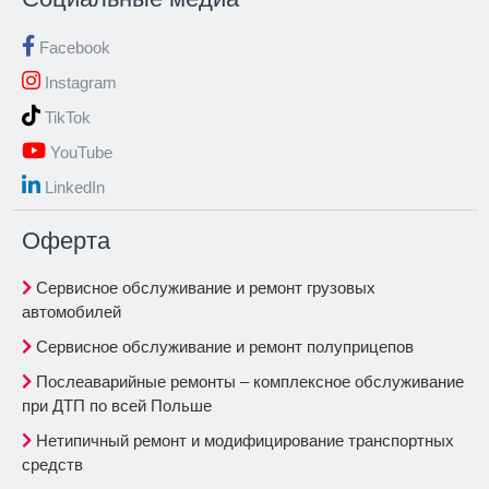
Facebook
Instagram
TikTok
YouTube
LinkedIn
Oферта
Сервисное обслуживание и ремонт грузовых
автомобилей
Сервисное обслуживание и ремонт полуприцепов
Послеаварийные ремонты – комплексное обслуживание
при ДТП по всей Польше
Нетипичный ремонт и модифицирование транспортных
средств