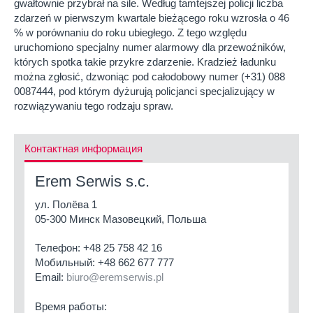
gwałtownie przybrał na sile. Według tamtejszej policji liczba
zdarzeń w pierwszym kwartale bieżącego roku wzrosła o 46
% w porównaniu do roku ubiegłego. Z tego względu
uruchomiono specjalny numer alarmowy dla przewoźników,
których spotka takie przykre zdarzenie. Kradzież ładunku
można zgłosić, dzwoniąc pod całodobowy numer (+31) 088
0087444, pod którym dyżurują policjanci specjalizujący w
rozwiązywaniu tego rodzaju spraw.
Контактная информация
Erem Serwis s.c.
ул. Полёва 1
05-300 Минск Мазовецкий, Польша
Телефон:
+48 25 758 42 16
Мобильный:
+48 662 677 777
Email:
biuro@eremserwis.pl
Время работы: