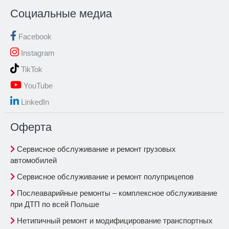
Социальные медиа
Facebook
Instagram
TikTok
YouTube
LinkedIn
Oферта
Сервисное обслуживание и ремонт грузовых
автомобилей
Сервисное обслуживание и ремонт полуприцепов
Послеаварийные ремонты – комплексное обслуживание
при ДТП по всей Польше
Нетипичный ремонт и модифицирование транспортных