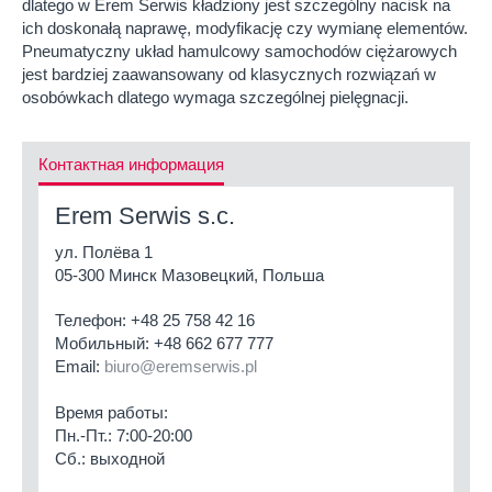
dlatego w Erem Serwis kładziony jest szczególny nacisk na
ich doskonałą naprawę, modyfikację czy wymianę elementów.
Pneumatyczny układ hamulcowy samochodów ciężarowych
jest bardziej zaawansowany od klasycznych rozwiązań w
osobówkach dlatego wymaga szczególnej pielęgnacji.
Контактная информация
Erem Serwis s.c.
ул. Полёва 1
05-300 Минск Мазовецкий, Польша
Телефон:
+48 25 758 42 16
Мобильный:
+48 662 677 777
Email:
biuro@eremserwis.pl
Время работы:
Пн.-Пт.: 7:00-20:00
Сб.: выходной