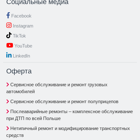
Социальные медиа
Facebook
Instagram
TikTok
YouTube
LinkedIn
Oферта
Сервисное обслуживание и ремонт грузовых
автомобилей
Сервисное обслуживание и ремонт полуприцепов
Послеаварийные ремонты – комплексное обслуживание
при ДТП по всей Польше
Нетипичный ремонт и модифицирование транспортных
средств