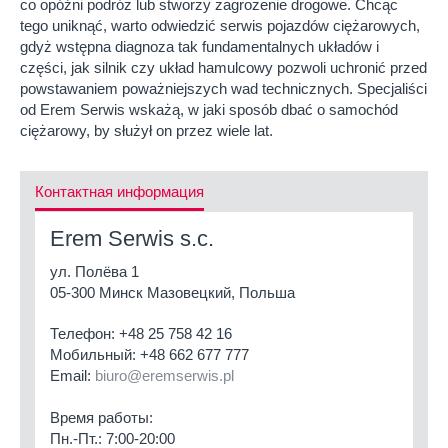
co opóźni podróż lub stworzy zagrożenie drogowe. Chcąc
tego uniknąć, warto odwiedzić serwis pojazdów ciężarowych,
gdyż wstępna diagnoza tak fundamentalnych układów i
części, jak silnik czy układ hamulcowy pozwoli uchronić przed
powstawaniem poważniejszych wad technicznych. Specjaliści
od Erem Serwis wskażą, w jaki sposób dbać o samochód
ciężarowy, by służył on przez wiele lat.
Контактная информация
Erem Serwis s.c.
ул. Полёва 1
05-300 Минск Мазовецкий, Польша
Телефон:
+48 25 758 42 16
Мобильный:
+48 662 677 777
Email:
biuro@eremserwis.pl
Время работы:
Пн.-Пт.: 7:00-20:00