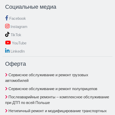
Социальные медиа
Facebook
Instagram
TikTok
YouTube
LinkedIn
Oферта
Сервисное обслуживание и ремонт грузовых
автомобилей
Сервисное обслуживание и ремонт полуприцепов
Послеаварийные ремонты – комплексное обслуживание
при ДТП по всей Польше
Нетипичный ремонт и модифицирование транспортных