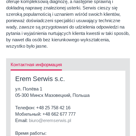
oferuje kompleksową diagnozę, a następnie sprawną i
dokładną naprawę znalezionej usterki. Serwis cieszy się
szeroką popularnością i uznaniem wśród swoich klientów,
ponieważ doświadczeni specjaliści usuwający techniczne
wady, zawsze są przygotowani do udzielenia odpowiedzi na
pytania i wyjaśnienia nurtujących klienta kwestii w taki sposób,
by nawet dla osób bez kierunkowego wykształcenia,
wszystko było jasne.
Контактная информация
Erem Serwis s.c.
ул. Полёва 1
05-300 Минск Мазовецкий, Польша
Телефон:
+48 25 758 42 16
Мобильный:
+48 662 677 777
Email:
biuro@eremserwis.pl
Время работы: