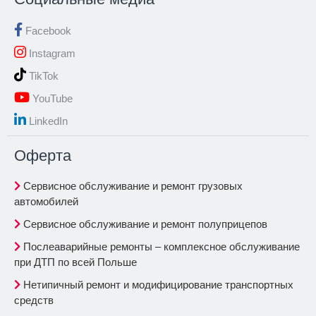
Facebook
Instagram
TikTok
YouTube
LinkedIn
Oферта
Сервисное обслуживание и ремонт грузовых
автомобилей
Сервисное обслуживание и ремонт полуприцепов
Послеаварийные ремонты – комплексное обслуживание
при ДТП по всей Польше
Нетипичный ремонт и модифицирование транспортных
средств