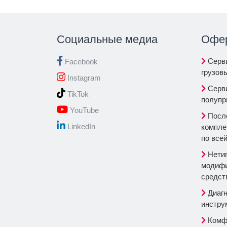
Социальные медиа
Oфе
Серви
Facebook
грузов
Instagram
Серви
TikTok
полупр
YouTube
После
LinkedIn
компле
по все
Нетип
модифи
средст
Диагн
инстру
Комф