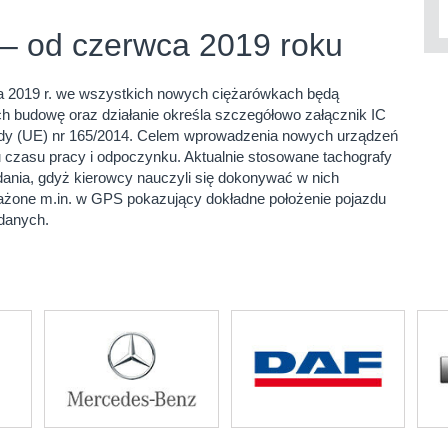
y – od czerwca 2019 roku
ca 2019 r. we wszystkich nowych ciężarówkach będą
ch budowę oraz działanie określa szczegółowo załącznik IC
ady (UE) nr 165/2014. Celem wprowadzenia nowych urządzeń
u czasu pracy i odpoczynku. Aktualnie stosowane tachografy
dania, gdyż kierowcy nauczyli się dokonywać w nich
sażone m.in. w GPS pokazujący dokładne położenie pojazdu
 danych.