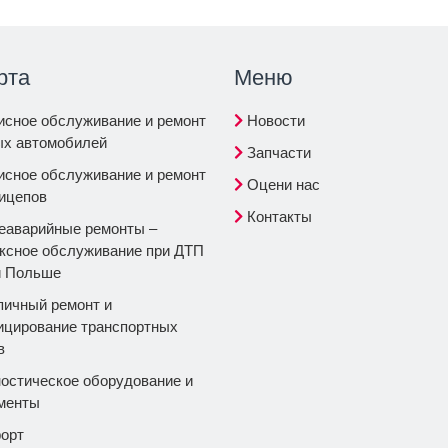
рта
Меню
сное обслуживание и ремонт
Новости
ых автомобилей
Запчасти
сное обслуживание и ремонт
Оцени нас
ицепов
Контакты
аварийные ремонты –
ксное обслуживание при ДТП
й Польше
ичный ремонт и
цирование транспортных
в
остическое оборудование и
менты
орт