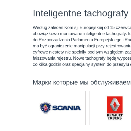
Inteligentne tachograf
Według zaleceń Komisji Europejskiej od 15 czerw
obowiązkowo montowane inteligentne tachografy. I
do Rozporządzenia Parlamentu Europejskiego i R
ma być ograniczenie manipulacji przy rejestrowani
cyfrowe niestety nie spełniły pod tym względem za
fałszowania rejestru. Nowe tachografy będą wypo
co kilka godzin oraz specjalny system do przesyłu
Марки которые мы обслуживаем