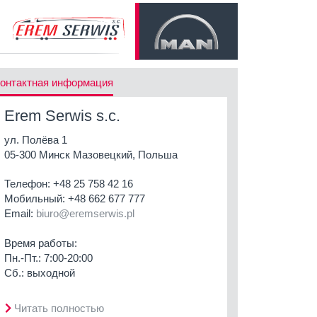
онтактная информация
Erem Serwis s.c.
ул. Полёва 1
05-300 Минск Мазовецкий, Польша
Телефон:
+48 25 758 42 16
Мобильный:
+48 662 677 777
Email:
biuro@eremserwis.pl
Время работы:
Пн.-Пт.: 7:00-20:00
Сб.: выходной
Читать полностью