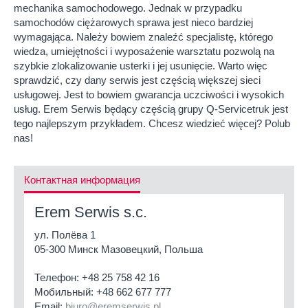
mechanika samochodowego. Jednak w przypadku
samochodów ciężarowych sprawa jest nieco bardziej
wymagająca. Należy bowiem znaleźć specjalistę, którego
wiedza, umiejętności i wyposażenie warsztatu pozwolą na
szybkie zlokalizowanie usterki i jej usunięcie. Warto więc
sprawdzić, czy dany serwis jest częścią większej sieci
usługowej. Jest to bowiem gwarancja uczciwości i wysokich
usług. Erem Serwis będący częścią grupy Q-Servicetruk jest
tego najlepszym przykładem. Chcesz wiedzieć więcej? Polub
nas!
Контактная информация
Erem Serwis s.c.
ул. Полёва 1
05-300 Минск Мазовецкий, Польша
Телефон:
+48 25 758 42 16
Мобильный:
+48 662 677 777
Email:
biuro@eremserwis.pl