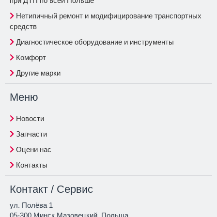
при ДТП по всей Польше
Нетипичный ремонт и модифицирование транспортных
средств
Диагностическое оборудование и инструменты
Комфорт
Другие марки
Меню
Новости
Запчасти
Оцени нас
Контакты
Контакт / Сервис
ул. Полёва 1
05-300 Минск Мазовецкий, Польша